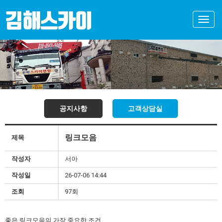
Toggle
naviga
공지사항
고객상담실
링크모음
제목
작성자
서아
작성일
26-07-06 14:44
조회
97회
좋은 링크모음의 가장 중요한 조건