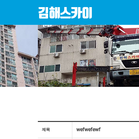
wefwefewf
제목