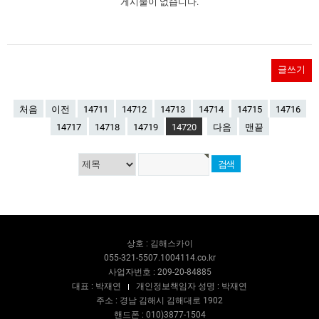
게시물이 없습니다.
글쓰기
처음
이전
14711
14712
14713
14714
14715
14716
14717
14718
14719
14720
다음
맨끝
상호 : 김해스카이
055-321-5507.1004114.co.kr
사업자번호 : 209-20-84885
대표 : 박재연
개인정보책임자 성명 : 박재연
주소 : 경남 김해시 김해대로 1902
핸드폰 : 010)3877-1504