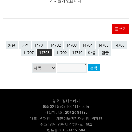
게시물이 없습니다.
글쓰기
처음
이전
14701
14702
14703
14704
14705
14706
14707
14708
14709
14710
다음
맨끝
상호 : 김해스카이
055-321-5507.1004114.co.kr
사업자번호 : 209-20-84885
대표 : 박재연
개인정보책임자 성명 : 박재연
주소 : 경남 김해시 김해대로 1902
핸드폰 : 010)3877-1504