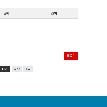
날짜
조회
글쓰기
14720
다음
맨끝