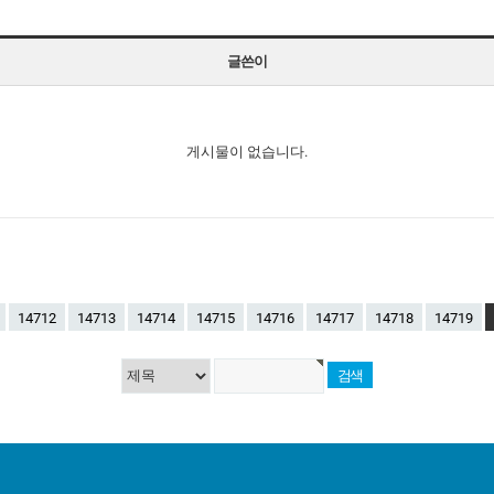
글쓴이
게시물이 없습니다.
14712
14713
14714
14715
14716
14717
14718
14719