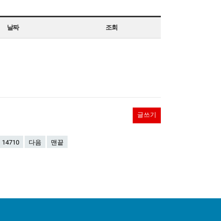
날짜
조회
글쓰기
14710
다음
맨끝