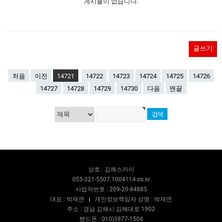
게시물이 없습니다.
글쓰기
처음
이전
14721
14722
14723
14724
14725
14726
14727
14728
14729
14730
다음
맨끝
상호 : 김해스카이
055-321-5507.1004114.co.kr
사업자번호 : 209-20-84885
대표 : 박재연
개인정보책임자 성명 : 박재연
주소 : 경남 김해시 김해대로 1902
핸드폰 : 010)3877-1504