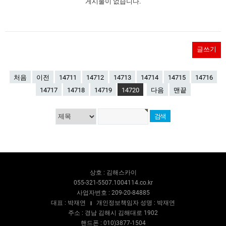
게시물이 없습니다.
글쓰기
처음
이전
14711
14712
14713
14714
14715
14716
14717
14718
14719
14720
다음
맨끝
상호 : 김해스카이
055-321-5507.1004114.co.kr
사업자번호 : 209-20-84885
대표 : 박재연
개인정보책임자 성명 : 박재연
주소 : 경남 김해시 김해대로 1902
핸드폰 : 010)3877-1504