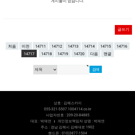
게시물이 없습니다.
글쓰기
처음
이전
14711
14712
14713
14714
14715
14716
14717
14718
14719
14720
다음
맨끝
상호 : 김해스카이
055-321-5507.1004114.co.kr
사업자번호 : 209-20-84885
대표 : 박재연
개인정보책임자 성명 : 박재연
주소 : 경남 김해시 김해대로 1902
핸드폰 : 010)3877-1504