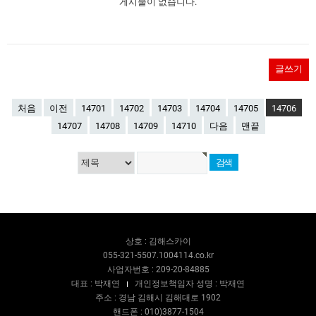
게시물이 없습니다.
글쓰기
처음
이전
14701
14702
14703
14704
14705
14706
14707
14708
14709
14710
다음
맨끝
상호 : 김해스카이
055-321-5507.1004114.co.kr
사업자번호 : 209-20-84885
대표 : 박재연
개인정보책임자 성명 : 박재연
주소 : 경남 김해시 김해대로 1902
핸드폰 : 010)3877-1504