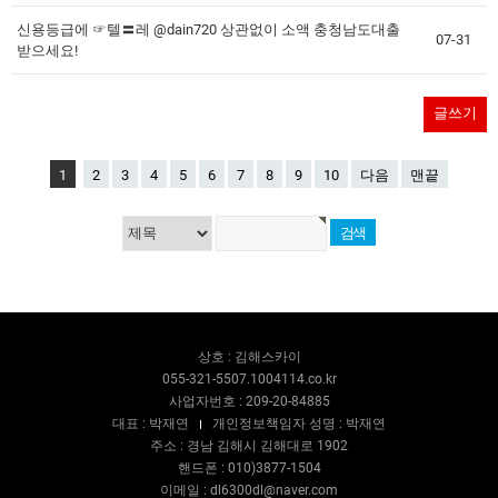
신용등급에 ☞텔〓레 @dain720 상관없이 소액 충청남도대출
07-31
받으세요!
글쓰기
1
2
3
4
5
6
7
8
9
10
다음
맨끝
상호 : 김해스카이
055-321-5507.1004114.co.kr
사업자번호 : 209-20-84885
대표 : 박재연
개인정보책임자 성명 : 박재연
주소 : 경남 김해시 김해대로 1902
핸드폰 : 010)3877-1504
이메일 : dl6300dl@naver.com