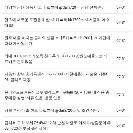
다양한 금융 상품 비교 ┣텔〓레 @dain720┫ 상담 진행 중.
07-31
연초에 새로운 도전을 위한 ◁-카〓톡 kk1700ョ◁ 저금리 여수
07-31
대출!
원주 대출 이자는 금리와 상환 ☼【∇카〓톡 kk1700】☼ 기간에
07-31
따라 계산됩니다!
최대 100% ☞ 카카오톡 친구추가 : kk1700 강원도대출으로 의
07-31
료비도 문제없음!
자동차 할부 ㉩카톡 문의 : kk1700㉩ 제천대출의 새로운 기준!
07-31
0% 금리로 제공!
온라인으로 ✶문의접수 텔레그램 : @dain720✶ 10분 내 신용 충
07-31
주대출 실행! 서류 없음, 방문 없음…
담보 부산 대출 한도 ◇텔〓레 @dain720◇ 및 조건 상담.
07-31
금리 비교 해보세요! 4%대 소액 순천 대출로 이자 ◎상담문의 @
07-31
dain720◎ 부담 줄이세요!