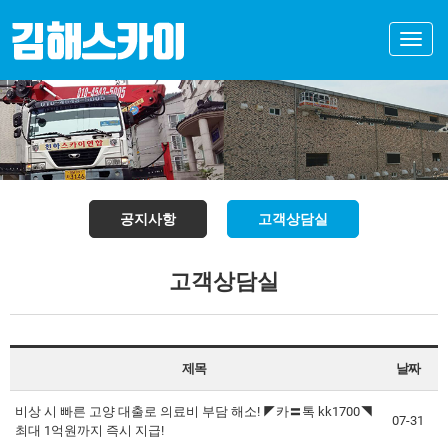
Toggle
naviga
공지사항
고객상담실
고객상담실
제목
날짜
비상 시 빠른 고양 대출로 의료비 부담 해소! ◤카〓톡 kk1700◥
07-31
최대 1억원까지 즉시 지급!