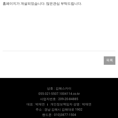
홈페이지가 개설되었습니다. 많은관심 부탁드립니다.
목록
상호 : 김해스카이
055-321-5507.1004114.co.kr
사업자번호 : 209-20-84885
대표 : 박재연
개인정보책임자 성명 : 박재연
주소 : 경남 김해시 김해대로 1902
핸드폰 : 010)3877-1504