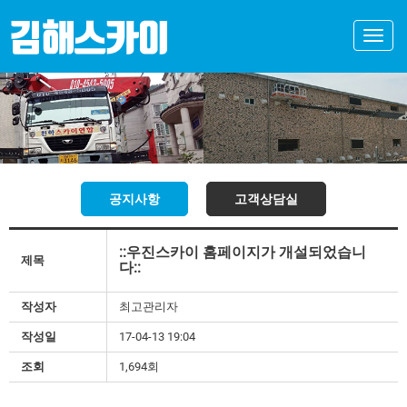
Toggle
naviga
공지사항
고객상담실
::우진스카이 홈페이지가 개설되었습니
제목
다::
작성자
최고관리자
작성일
17-04-13 19:04
조회
1,694회