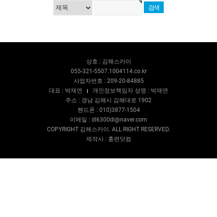
상호 : 김해스카이
055-321-5507.1004114.co.kr
사업자번호 : 209-20-84885
대표 : 박재연
개인정보책임자 성명 : 박재연
주소 : 경남 김해시 김해대로 1902
핸드폰 : 010)3877-1504
이메일 : dl6300dl@naver.com
COPYRIGHT 김해스카이. ALL RIGHT RESERVED.
제작사 : 홍련닷컴