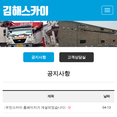
Toggle
naviga
공지사항
고객상담실
공지사항
제목
날짜
::우진스카이 홈페이지가 개설되었습니다::
04-13