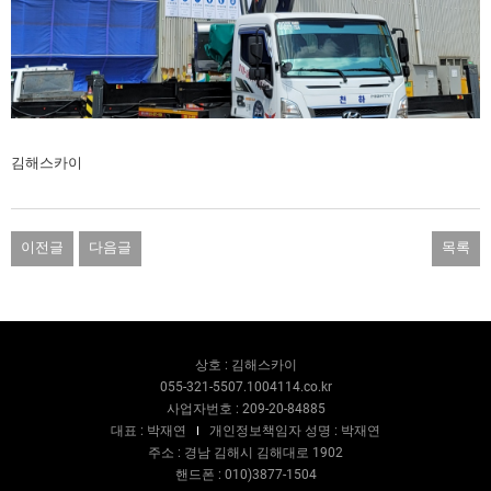
김해스카이
이전글
다음글
목록
상호 : 김해스카이
055-321-5507.1004114.co.kr
사업자번호 : 209-20-84885
대표 : 박재연
개인정보책임자 성명 : 박재연
주소 : 경남 김해시 김해대로 1902
핸드폰 : 010)3877-1504