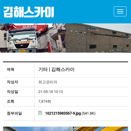
Toggle
naviga
기타 | 김해스카이
제목
작성자
최고관리자
작성일
21-05-18 10:13
조회
7,874회
첨부파일
1621215983567-9.jpg
(541.8K)