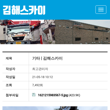
Toggle
naviga
기타 | 김해스카이
제목
작성자
최고관리자
작성일
21-05-18 10:12
조회
7,492회
첨부파일
1621215983567-5.jpg
(423.9K)