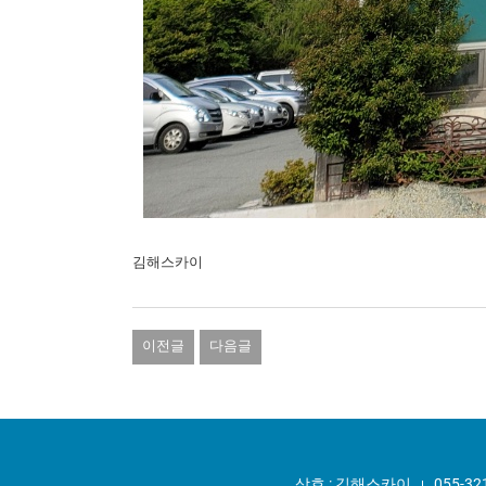
김해스카이
이전글
다음글
상호 : 김해스카이
055-32