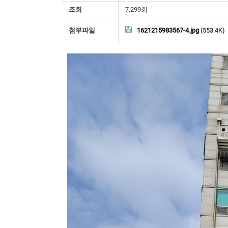
조회
7,299회
첨부파일
1621215983567-4.jpg
(553.4K)