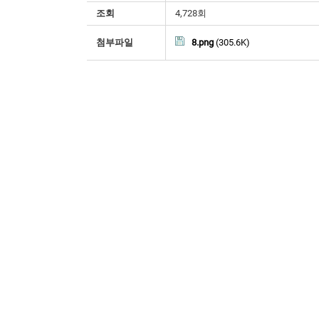
조회
4,728회
첨부파일
8.png
(305.6K)