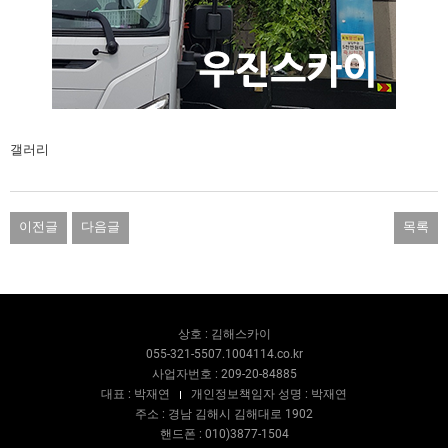
갤러리
이전글
다음글
목록
상호 : 김해스카이
055-321-5507.1004114.co.kr
사업자번호 : 209-20-84885
대표 : 박재연
개인정보책임자 성명 : 박재연
주소 : 경남 김해시 김해대로 1902
핸드폰 : 010)3877-1504