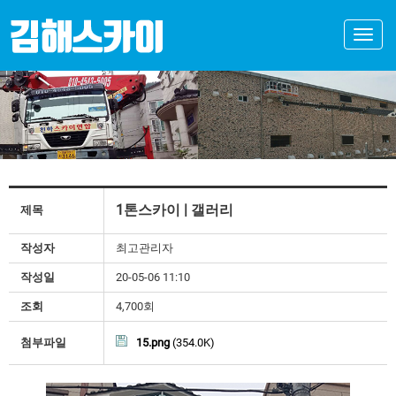
Toggle
naviga
1톤스카이 | 갤러리
제목
작성자
최고관리자
작성일
20-05-06 11:10
조회
4,700회
첨부파일
15.png
(354.0K)