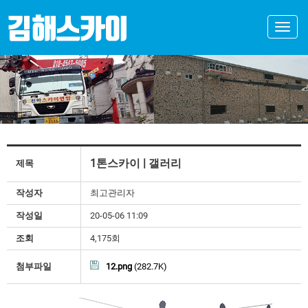
Toggle
naviga
1톤스카이 | 갤러리
제목
작성자
최고관리자
작성일
20-05-06 11:09
조회
4,175회
첨부파일
12.png
(282.7K)