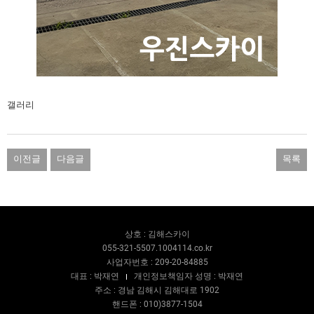
갤러리
이전글
다음글
목록
상호 : 김해스카이
055-321-5507.1004114.co.kr
사업자번호 : 209-20-84885
대표 : 박재연
개인정보책임자 성명 : 박재연
주소 : 경남 김해시 김해대로 1902
핸드폰 : 010)3877-1504