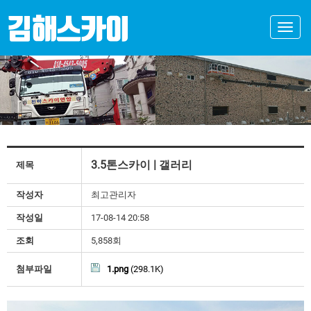
Toggle
naviga
3.5톤스카이 | 갤러리
제목
작성자
최고관리자
작성일
17-08-14 20:58
조회
5,858회
첨부파일
1.png
(298.1K)