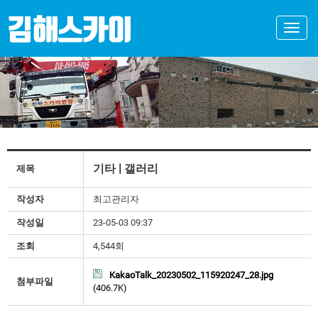
Toggle
naviga
기타 | 갤러리
제목
작성자
최고관리자
작성일
23-05-03 09:37
조회
4,544회
KakaoTalk_20230502_115920247_28.jpg
첨부파일
(406.7K)