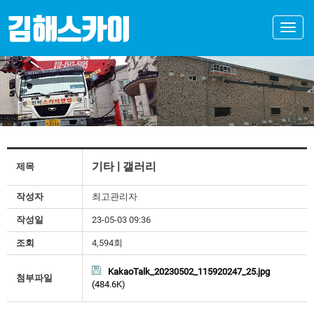
Toggle
naviga
기타 | 갤러리
제목
작성자
최고관리자
작성일
23-05-03 09:36
조회
4,594회
KakaoTalk_20230502_115920247_25.jpg
첨부파일
(484.6K)