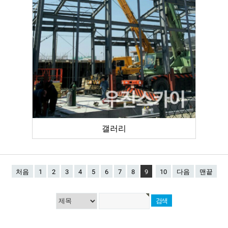
갤러리
처음
1
2
3
4
5
6
7
8
9
10
다음
맨끝