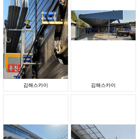
김해스카이
김해스카이