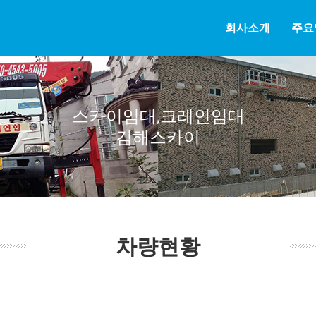
회사소개
주요
스카이임대,크레인임대
김해스카이
차량현황